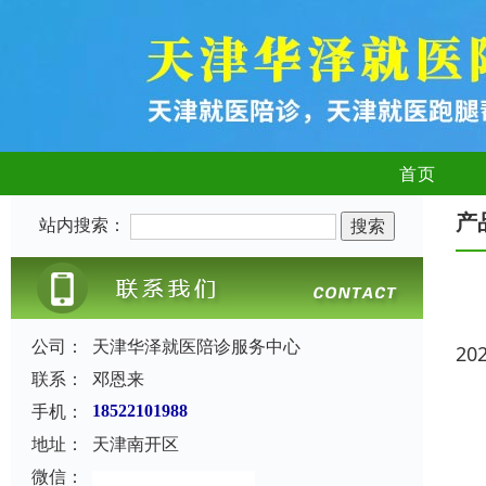
首页
产
站内搜索：
公司：
天津华泽就医陪诊服务中心
20
联系：
邓恩来
手机：
18522101988
地址：
天津南开区
微信：