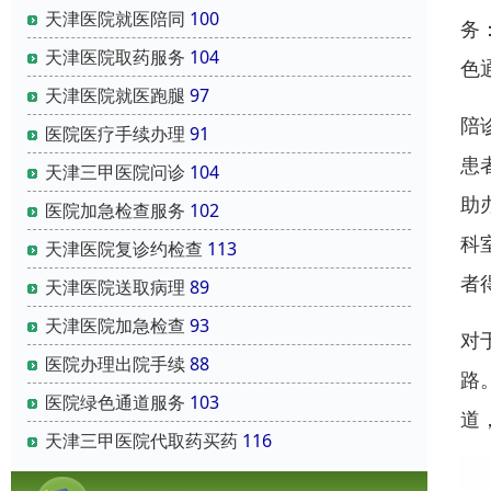
天津医院就医陪同
100
务
天津医院取药服务
104
色
天津医院就医跑腿
97
陪
医院医疗手续办理
91
患
天津三甲医院问诊
104
助
医院加急检查服务
102
科
天津医院复诊约检查
113
者
天津医院送取病理
89
天津医院加急检查
93
对
医院办理出院手续
88
路
医院绿色通道服务
103
道
天津三甲医院代取药买药
116