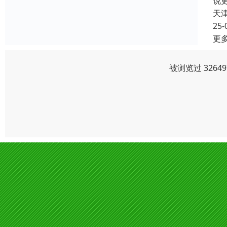
说
天
25-
更
被浏览过 326