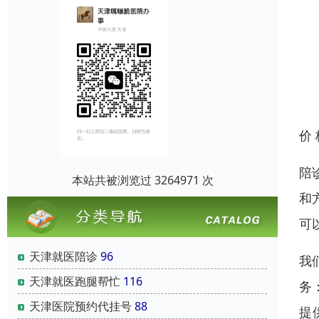
价
陪
本站共被浏览过 3264971 次
和
可
天津就医陪诊
96
我
天津就医跑腿帮忙
116
务
天津医院预约代挂号
88
提