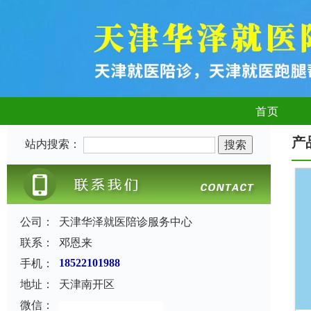
首页
产
站内搜索：
公司：
天津华泽就医陪诊服务中心
联系：
邓恩来
手机：
18522101988
地址：
天津南开区
微信：