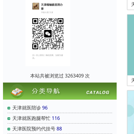
本站共被浏览过 3263409 次
天津就医陪诊
96
天津就医跑腿帮忙
116
天津医院预约代挂号
88