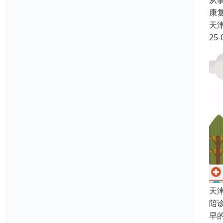
从
康
天
25-
天
陪
早