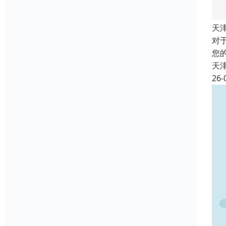
天
对
您
天
26-