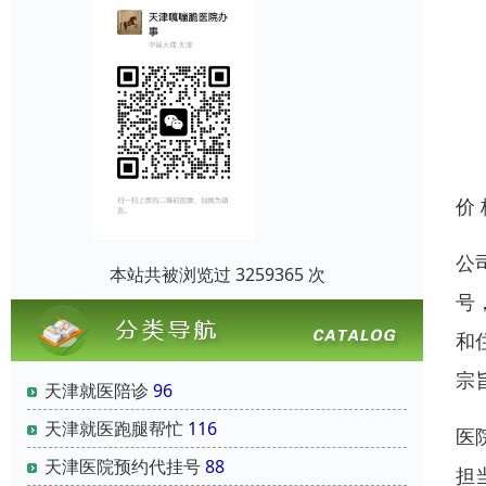
价
公
本站共被浏览过 3259365 次
号
和
宗
天津就医陪诊
96
天津就医跑腿帮忙
116
医
天津医院预约代挂号
88
担