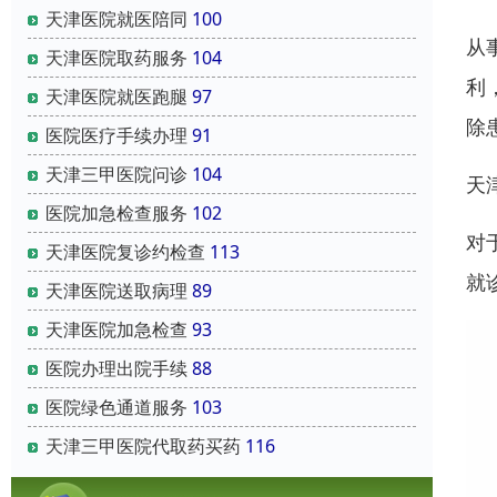
天津医院就医陪同
100
从
天津医院取药服务
104
利
天津医院就医跑腿
97
除
医院医疗手续办理
91
天津三甲医院问诊
104
天
医院加急检查服务
102
对
天津医院复诊约检查
113
就
天津医院送取病理
89
天津医院加急检查
93
医院办理出院手续
88
医院绿色通道服务
103
天津三甲医院代取药买药
116