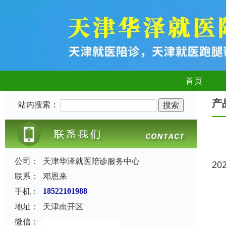
首页
产
站内搜索：
公司：
天津华泽就医陪诊服务中心
20
联系：
邓恩来
手机：
18522101988
地址：
天津南开区
微信：