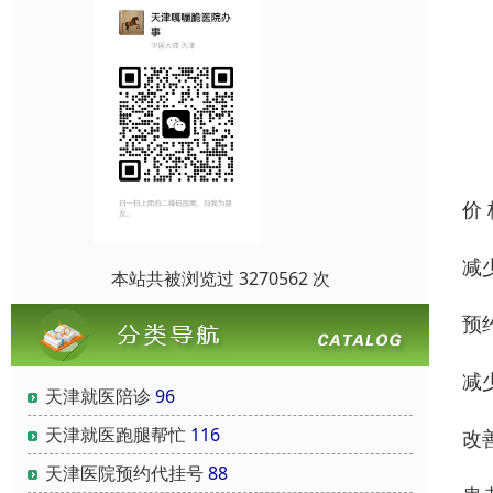
价
减
本站共被浏览过 3270562 次
预
减
天津就医陪诊
96
天津就医跑腿帮忙
116
改
天津医院预约代挂号
88