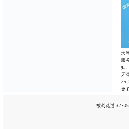
天
服
妇
天
25-
更
被浏览过 327