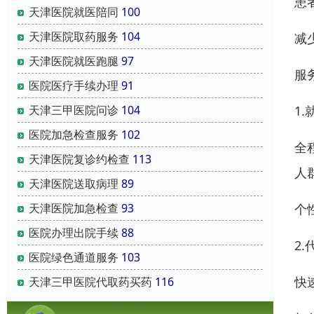
患
天津医院就医陪同
100
天津医院取药服务
104
减
天津医院就医跑腿
97
服
医院医疗手续办理
91
1
天津三甲医院问诊
104
医院加急检查服务
102
全
天津医院复诊约检查
113
人
天津医院送取病理
89
个
天津医院加急检查
93
医院办理出院手续
88
2
医院绿色通道服务
103
快
天津三甲医院代取药买药
116