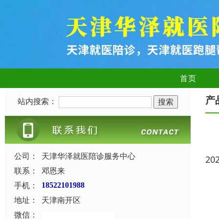
首页
产
站内搜索：
公司：
天津华泽就医陪诊服务中心
20
联系：
邓恩来
手机：
18522101988
地址：
天津南开区
微信：