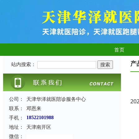
首页
产
站内搜索：
公司：
天津华泽就医陪诊服务中心
20
联系：
邓恩来
手机：
18522101988
地址：
天津南开区
微信：