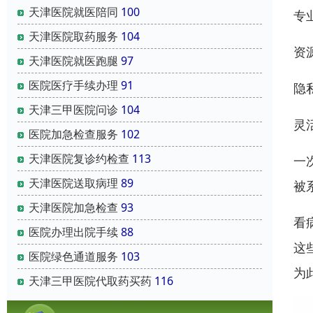
天津医院就医陪同
100
专
天津医院取药服务
104
资
天津医院就医跑腿
97
医院医疗手续办理
91
隐
天津三甲医院问诊
104
灵
医院加急检查服务
102
天津医院复诊约检查
113
一
天津医院送取病理
89
被
天津医院加急检查
93
看
医院办理出院手续
88
这
医院绿色通道服务
103
为
天津三甲医院代取药买药
116