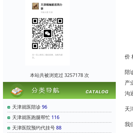
价
陪
本站共被浏览过 3257178 次
产
沟
天津就医陪诊
96
天
天津就医跑腿帮忙
116
我
天津医院预约代挂号
88