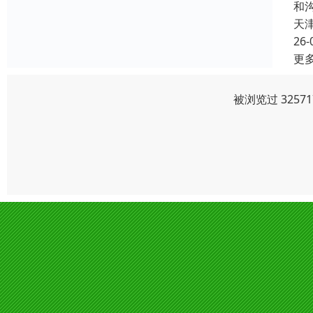
和
天
26-
更
被浏览过 325