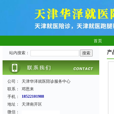
首页
产
站内搜索：
公司：
天津华泽就医陪诊服务中心
联系：
邓恩来
手机：
18522101988
地址：
天津南开区
微信：