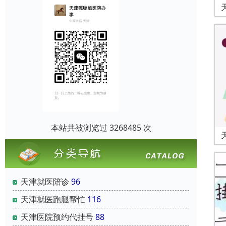
本站共被浏览过 3268485 次
天津就医陪诊
96
天津就医跑腿帮忙
116
天津医院预约代挂号
88